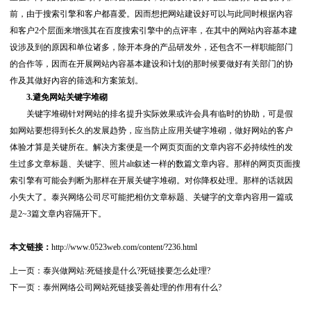
前，由于搜索引擎和客户都喜爱。因而想把网站建设好可以与此同时根据內容
和客户2个层面来增强其在百度搜索引擎中的点评率，在其中的网站內容基本建
设涉及到的原因和单位诸多，除开本身的产品研发外，还包含不一样职能部门
的合作等，因而在开展网站內容基本建设和计划的那时候要做好有关部门的协
作及其做好內容的筛选和方案策划。
3.避免网站关键字堆砌
关键字堆砌针对网站的排名提升实际效果或许会具有临时的协助，可是假
如网站要想得到长久的发展趋势，应当防止应用关键字堆砌，做好网站的客户
体验才算是关键所在。解决方案便是一个网页页面的文章内容不必持续性的发
生过多文章标题、关键字、照片alt叙述一样的数篇文章内容。那样的网页页面搜
索引擎有可能会判断为那样在开展关键字堆砌。对你降权处理。那样的话就因
小失大了。泰兴网络公司尽可能把相仿文章标题、关键字的文章内容用一篇或
是2~3篇文章内容隔开下。
本文链接：
http://www.0523web.com/content/?236.html
上一页：
泰兴做网站:死链接是什么?死链接要怎么处理?
下一页：
泰州网络公司网站死链接妥善处理的作用有什么?