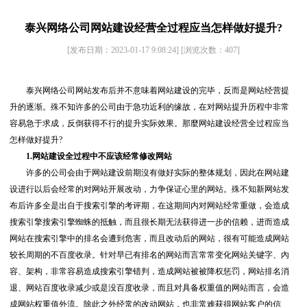
泰兴网络公司网站建设经营全过程应当怎样做好提升?
[发布日期：2023-01-17 9:08:24]
[浏览次数：
407
]
泰兴网络公司网站发布后并不意味着网站建设的完毕，反而是网站经营提
升的逐渐。殊不知许多的公司由于急功近利的缘故，在对网站提升历程中非常
容易急于求成，反倒获得不行的提升实际效果。那麼网站建设经营全过程应当
怎样做好提升?
1.网站建设全过程中不应该经常修改网站
许多的公司会由于网站建设前期沒有做好实际的整体规划，因此在网站建
设进行以后会经常的对网站开展改动，力争保证心里的网站。殊不知新网站发
布后许多全是出自于搜索引擎的考评期，在这期间内对网站经常重做，会造成
搜索引擎搜索引擎蜘蛛的抵触，而且很长期无法获得进一步的信赖，进而造成
网站在搜索引擎中的排名会遭到危害，而且改动后的网站，很有可能造成网站
较长周期的不百度收录。针对早已有排名的网站而言常常变化网站关键字、內
容、架构，非常容易造成搜索引擎错判，造成网站被被降权惩罚，网站排名消
退、网站百度收录减少或是没百度收录，而且对具备权重值的网站而言，会造
成网站权重值外流。除此之外经常的改动网站，也非常难获得网站客户的信