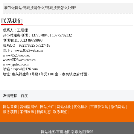
泰兴做网站:死链接是什么?死链接要怎么处理?
联系我们
联系人：王经理
24小时服务电话：13775780451 13775782332
电话/传真: 0523-89799998
联系QQ：932178325 57327418
网址： www.0523web.com
www.0523web.net
www.0523web.com.cn
www.ypdscn.com
邮箱：txjcwl@126.com
地址: 泰兴祥生和1号楼1单元1101室（泰兴镇政府对面）
友情链接:
百度
网站首页 |
营销型网站 |
网站推广 |
网站优化 |
优化排名 |
百度爱采购 |
微信网站 |
服务项目 |
案例展示 |
新闻动态 |
联系我们 |
网站地图
/
百度地图
/
谷歌地图
/
RSS