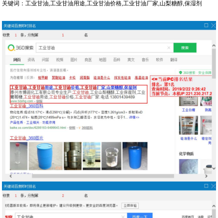
关键词：工业甘油,工业甘油用途,工业甘油价格,工业甘油厂家,山梨糖醇,保湿剂