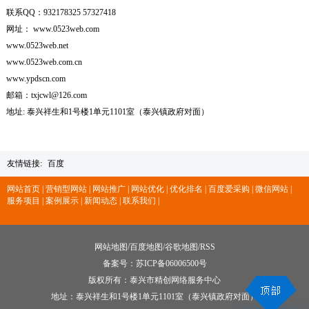
联系QQ：932178325 57327418
网址： www.0523web.com
www.0523web.net
www.0523web.com.cn
www.ypdscn.com
邮箱：txjcwl@126.com
地址: 泰兴祥生和1号楼1单元1101室（泰兴镇政府对面）
友情链接:
百度
网站首页 |
营销型网站 |
网站推广 |
网站优化 |
优化排名 |
百度爱采购 |
微信网站 |
服务项目 |
案例展示 |
新闻动态 |
联系我们 |
网站地图
/
百度地图
/
谷歌地图
/
RSS
备案号：
苏ICP备06006500号
版权所有：泰兴市精创网络服务中心
地址：泰兴祥生和1号楼1单元1101室（泰兴镇政府对面）