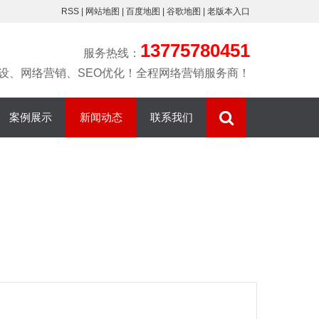
RSS
|
网站地图
|
百度地图
|
谷歌地图
|
老版本入口
13775780451
服务热线：
设、网络营销、SEO优化！全程网络营销服务商！
案例展示
新闻动态
联系我们
营销型网站
网站建设
精创简介
网站优化排名
网站优化
联系我们
整站优化排名
百度爱采购运
百度爱采购
常见问题
营
阿里托管排名
淘宝开店
微信小程序