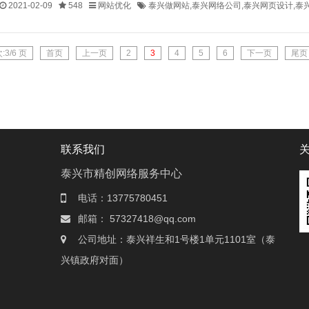
2021-02-09
548
网站优化
泰兴做网站,泰兴网络公司,泰兴网页设计,泰
:3/6 页
首页
上一页
2
3
4
5
6
下一页
尾页
联系我们
泰兴市精创网络服务中心
电话：13775780451
邮箱： 57327418@qq.com
公司地址：泰兴祥生和1号楼1单元1101室（泰
兴镇政府对面）